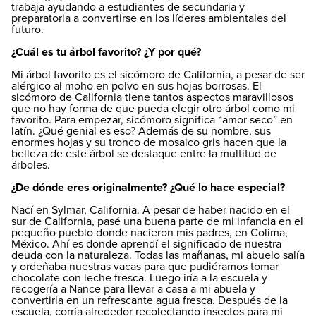
trabaja ayudando a estudiantes de secundaria y
preparatoria a convertirse en los líderes ambientales del
futuro.
¿Cuál es tu árbol favorito? ¿Y por qué?
Mi árbol favorito es el sicómoro de California, a pesar de ser
alérgico al moho en polvo en sus hojas borrosas. El
sicómoro de California tiene tantos aspectos maravillosos
que no hay forma de que pueda elegir otro árbol como mi
favorito. Para empezar, sicómoro significa “amor seco” en
latín. ¿Qué genial es eso? Además de su nombre, sus
enormes hojas y su tronco de mosaico gris hacen que la
belleza de este árbol se destaque entre la multitud de
árboles.
¿De dónde eres originalmente? ¿Qué lo hace especial?
Nací en Sylmar, California. A pesar de haber nacido en el
sur de California, pasé una buena parte de mi infancia en el
pequeño pueblo donde nacieron mis padres, en Colima,
México. Ahí es donde aprendí el significado de nuestra
deuda con la naturaleza. Todas las mañanas, mi abuelo salía
y ordeñaba nuestras vacas para que pudiéramos tomar
chocolate con leche fresca. Luego iría a la escuela y
recogería a Nance para llevar a casa a mi abuela y
convertirla en un refrescante agua fresca. Después de la
escuela, corría alrededor recolectando insectos para mi