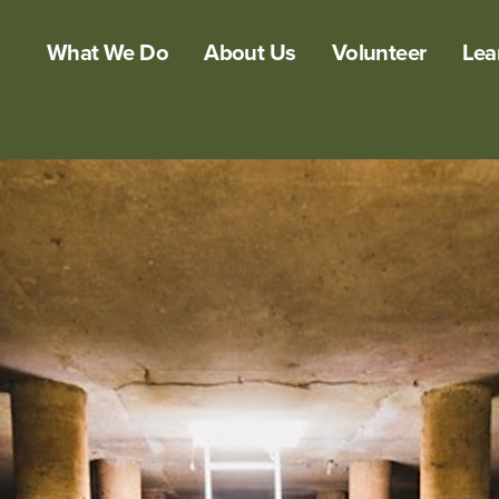
What We Do
About Us
Volunteer
Lea