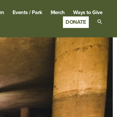
rn
Events / Park
Merch
Ways to Give
DONATE
Search
for:
SEARCH B