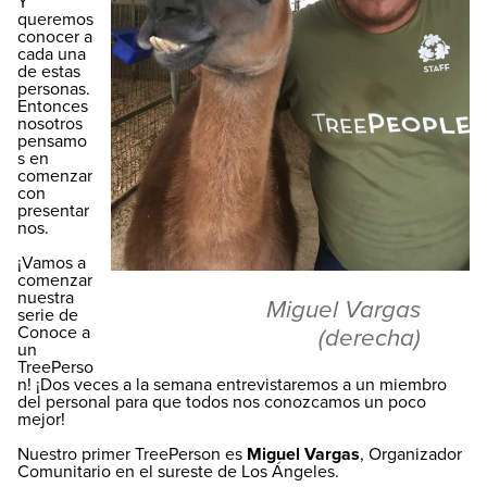
Y
queremos
conocer a
cada una
de estas
personas.
Entonces
nosotros
pensamo
s en
comenzar
con
presentar
nos.
¡Vamos a
comenzar
nuestra
Miguel Vargas
serie de
Conoce a
(derecha)
un
TreePerso
n! ¡Dos veces a la semana entrevistaremos a un miembro
del personal para que todos nos conozcamos un poco
mejor!
Nuestro primer TreePerson es
Miguel Vargas
, Organizador
Comunitario en el sureste de Los Ángeles.