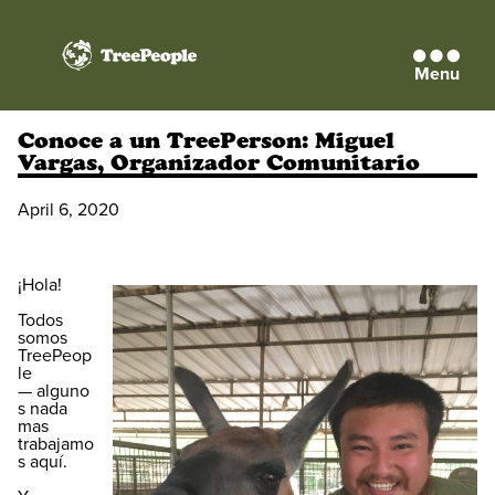
Menu
TreePeople
Conoce a un TreePerson: Miguel
Vargas, Organizador Comunitario
April 6, 2020
¡Hola!
Todos
somos
TreePeop
le
— alguno
s nada
mas
trabajamo
s aquí.