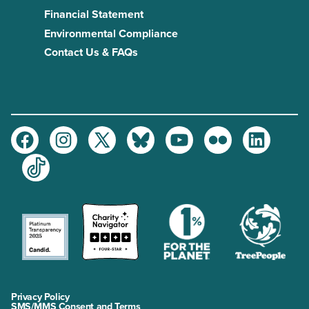
Financial Statement
Environmental Compliance
Contact Us & FAQs
Facebook
Instagram
Twitter
Bluesky
Youtube
Flickr
LinkedIn
TikTok
Privacy Policy
SMS/MMS Consent and Terms